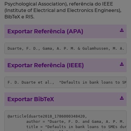
Psychological Association), referência do IEEE
(Institute of Electrical and Electronics Engineers),
BibTeX e RIS.
Exportar Referência (APA)
Duarte, F. D., Gama, A. P. M. & Gulamhussen, M. A. (
Exportar Referência (IEEE)
F. D. Duarte et al.,  "Defaults in bank loans to SME
Exportar BibTeX
@article{duarte2018_1786000348420,

	author = "Duarte, F. D. and Gama, A. P. M. and Gulamhussen, M. A.",

	title = "Defaults in bank loans to SMEs during the financial crisis",
