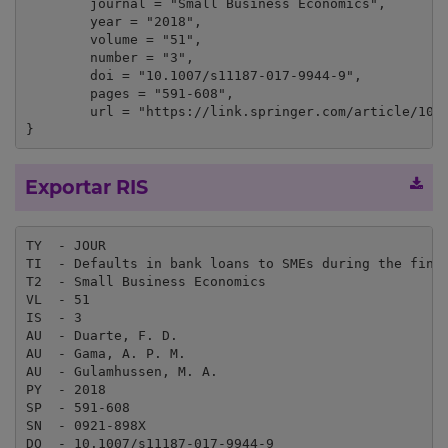
	journal = "Small Business Economics",

	year = "2018",

	volume = "51",

	number = "3",

	doi = "10.1007/s11187-017-9944-9",

	pages = "591-608",

	url = "https://link.springer.com/article/10.1007%2Fs11187-017-9944-9"

}
Exportar RIS
TY  - JOUR

TI  - Defaults in bank loans to SMEs during the finan
T2  - Small Business Economics

VL  - 51

IS  - 3

AU  - Duarte, F. D.

AU  - Gama, A. P. M.

AU  - Gulamhussen, M. A.

PY  - 2018

SP  - 591-608

SN  - 0921-898X

DO  - 10.1007/s11187-017-9944-9
