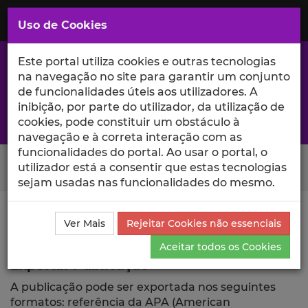
Saltar
para
MENU
Uso de Cookies
o
Conteúdo
Principal
Este portal utiliza cookies e outras tecnologias
na navegação no site para garantir um conjunto
de funcionalidades úteis aos utilizadores. A
inibição, por parte do utilizador, da utilização de
A excelência da investigação e ciência no Iscte
cookies, pode constituir um obstáculo à
navegação e à correta interação com as
funcionalidades do portal. Ao usar o portal, o
Search Button
utilizador está a consentir que estas tecnologias
sejam usadas nas funcionalidades do mesmo.
Ciência_Iscte
Publicações
Descrição Detalhada da
Ver Mais
Rejeitar Cookies não essenciais
Publicação
Exportar
Aceitar todos os Cookies
Exportar Publicação
A publicação pode ser exportada nos seguintes
formatos: referência da APA (American