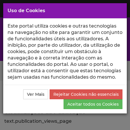
Saltar
para
MENU
Uso de Cookies
o
Conteúdo
Principal
Este portal utiliza cookies e outras tecnologias
na navegação no site para garantir um conjunto
de funcionalidades úteis aos utilizadores. A
inibição, por parte do utilizador, da utilização de
A excelência da investigação e ciência no Iscte
cookies, pode constituir um obstáculo à
navegação e à correta interação com as
funcionalidades do portal. Ao usar o portal, o
Search Button
utilizador está a consentir que estas tecnologias
sejam usadas nas funcionalidades do mesmo.
Ciência_Iscte
Publicações
Descrição Detalhada da
Ver Mais
Rejeitar Cookies não essenciais
Publicação
Visualizações
Aceitar todos os Cookies
Visualizações da Publicação
text.publication_views_page