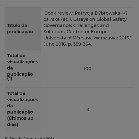
‘Book review: Patrycja D?browska-K?
osi?ska (ed.), Essays on Global Safety
Título da
Governance: Challenges and
publicação
Solutions, Centre for Europe,
University of Warsaw, Warszawa: 2015,’
June 2016, p. 359-364.
Total de
visualizações
da
100
publicação
(*)
Total de
visualizações
da
3
publicação
(últimos 30
dias)
(*) Desde Janeiro de 2014