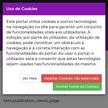
Saltar
para
MENU
Uso de Cookies
o
Conteúdo
Principal
Este portal utiliza cookies e outras tecnologias
na navegação no site para garantir um conjunto
de funcionalidades úteis aos utilizadores. A
inibição, por parte do utilizador, da utilização de
A excelência da investigação e ciência no Iscte
cookies, pode constituir um obstáculo à
navegação e à correta interação com as
funcionalidades do portal. Ao usar o portal, o
Search Button
utilizador está a consentir que estas tecnologias
sejam usadas nas funcionalidades do mesmo.
Ciência_Iscte
Publicações
Descrição Detalhada da
Ver Mais
Rejeitar Cookies não essenciais
Publicação
Visualizações
Aceitar todos os Cookies
Visualizações da Publicação
text.publication_views_page