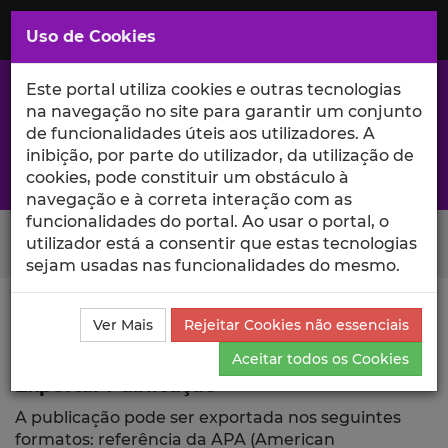
Saltar
para
MENU
Uso de Cookies
o
Conteúdo
Principal
Este portal utiliza cookies e outras tecnologias
na navegação no site para garantir um conjunto
de funcionalidades úteis aos utilizadores. A
inibição, por parte do utilizador, da utilização de
A excelência da investigação e ciência no Iscte
cookies, pode constituir um obstáculo à
navegação e à correta interação com as
funcionalidades do portal. Ao usar o portal, o
Search Button
utilizador está a consentir que estas tecnologias
sejam usadas nas funcionalidades do mesmo.
Ciência_Iscte
Publicações
Descrição Detalhada da
Ver Mais
Rejeitar Cookies não essenciais
Publicação
Exportar
Aceitar todos os Cookies
Exportar Publicação
A publicação pode ser exportada nos seguintes
formatos: referência da APA (American