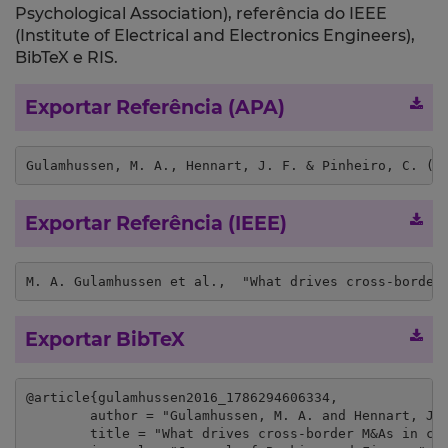
Psychological Association), referência do IEEE
(Institute of Electrical and Electronics Engineers),
BibTeX e RIS.
Exportar Referência (APA)
Gulamhussen, M. A., Hennart, J. F. & Pinheiro, C. (2
Exportar Referência (IEEE)
M. A. Gulamhussen et al.,  "What drives cross-border
Exportar BibTeX
@article{gulamhussen2016_1786294606334,

	author = "Gulamhussen, M. A. and Hennart, J. F. and Pinheiro, C.",

	title = "What drives cross-border M&As in commercial banking?",
