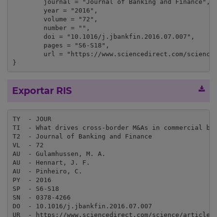
	journal = "Journal of Banking and Finance",

	year = "2016",

	volume = "72",

	number = "",

	doi = "10.1016/j.jbankfin.2016.07.007",

	pages = "S6-S18",

	url = "https://www.sciencedirect.com/science/article/pii/S0378426616301200?via%3Dihub"

}
Exportar RIS
TY  - JOUR

TI  - What drives cross-border M&As in commercial ban
T2  - Journal of Banking and Finance

VL  - 72

AU  - Gulamhussen, M. A.

AU  - Hennart, J. F.

AU  - Pinheiro, C.

PY  - 2016

SP  - S6-S18

SN  - 0378-4266

DO  - 10.1016/j.jbankfin.2016.07.007

UR  - https://www.sciencedirect.com/science/article/p