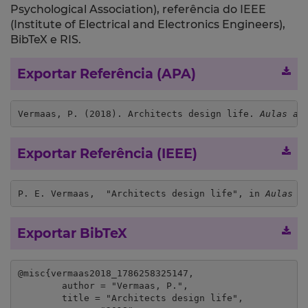
Psychological Association), referência do IEEE
(Institute of Electrical and Electronics Engineers),
BibTeX e RIS.
Exportar Referência (APA)
Vermaas, P. (2018). Architects design life. 
Aulas ab
Exportar Referência (IEEE)
P. E. Vermaas,  "Architects design life", in 
Aulas a
Exportar BibTeX
@misc{vermaas2018_1786258325147,

	author = "Vermaas, P.",

	title = "Architects design life",
