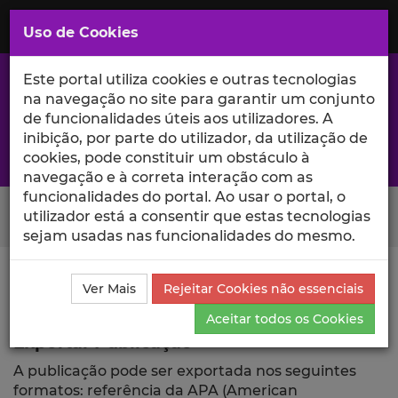
Saltar
para
MENU
Uso de Cookies
o
Conteúdo
Principal
Este portal utiliza cookies e outras tecnologias
na navegação no site para garantir um conjunto
de funcionalidades úteis aos utilizadores. A
inibição, por parte do utilizador, da utilização de
A excelência da investigação e ciência no Iscte
cookies, pode constituir um obstáculo à
navegação e à correta interação com as
funcionalidades do portal. Ao usar o portal, o
Search Button
utilizador está a consentir que estas tecnologias
sejam usadas nas funcionalidades do mesmo.
Ciência_Iscte
Comunicações
Descrição Detalhada
Ver Mais
Rejeitar Cookies não essenciais
da Comunicação
Exportar
Aceitar todos os Cookies
Exportar Publicação
A publicação pode ser exportada nos seguintes
formatos: referência da APA (American