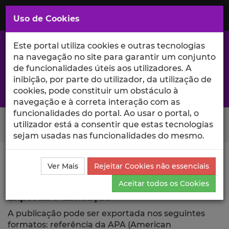
Saltar
para
MENU
Uso de Cookies
o
Conteúdo
Principal
Este portal utiliza cookies e outras tecnologias
na navegação no site para garantir um conjunto
de funcionalidades úteis aos utilizadores. A
inibição, por parte do utilizador, da utilização de
A excelência da investigação e ciência no Iscte
cookies, pode constituir um obstáculo à
navegação e à correta interação com as
funcionalidades do portal. Ao usar o portal, o
Search Button
utilizador está a consentir que estas tecnologias
sejam usadas nas funcionalidades do mesmo.
Ciência_Iscte
Comunicações
Descrição Detalhada
Ver Mais
Rejeitar Cookies não essenciais
da Comunicação
Exportar
Aceitar todos os Cookies
Exportar Publicação
A publicação pode ser exportada nos seguintes
formatos: referência da APA (American