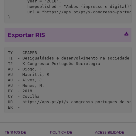
	year = "2018",

	howpublished = "Ambos (impresso e digital)",

	url = "https://aps.pt/pt/x-congresso-portugues-de-sociologia/"

}
Exportar RIS
TY  - CPAPER

TI  - Desigualdades e desenvolvimento na sociedade po
T2  - X Congresso Português Sociologia

AU  - Diogo, F

AU  - Mauritti, R

AU  - Alves, J.

AU  - Nunes, N.

PY  - 2018

CY  - Covilhã

UR  - https://aps.pt/pt/x-congresso-portugues-de-soci
ER  - 
TERMOS DE
POLÍTICA DE
ACESSIBILIDADE