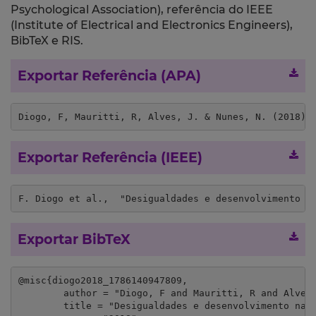
Psychological Association), referência do IEEE
(Institute of Electrical and Electronics Engineers),
BibTeX e RIS.
Exportar Referência (APA)
Diogo, F, Mauritti, R, Alves, J. & Nunes, N. (2018).
Exportar Referência (IEEE)
F. Diogo et al.,  "Desigualdades e desenvolvimento n
Exportar BibTeX
@misc{diogo2018_1786140947809,

	author = "Diogo, F and Mauritti, R and Alves, J. and Nunes, N.",

	title = "Desigualdades e desenvolvimento na sociedade portuguesa: um olhar sociológico à escala nacional e regional",
