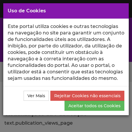
Saltar
para
MENU
Uso de Cookies
o
Conteúdo
Principal
Este portal utiliza cookies e outras tecnologias
na navegação no site para garantir um conjunto
de funcionalidades úteis aos utilizadores. A
inibição, por parte do utilizador, da utilização de
A excelência da investigação e ciência no Iscte
cookies, pode constituir um obstáculo à
navegação e à correta interação com as
funcionalidades do portal. Ao usar o portal, o
Search Button
utilizador está a consentir que estas tecnologias
sejam usadas nas funcionalidades do mesmo.
Ciência_Iscte
Publicações
Descrição Detalhada da
Ver Mais
Rejeitar Cookies não essenciais
Publicação
Visualizações
Aceitar todos os Cookies
Visualizações da Publicação
text.publication_views_page