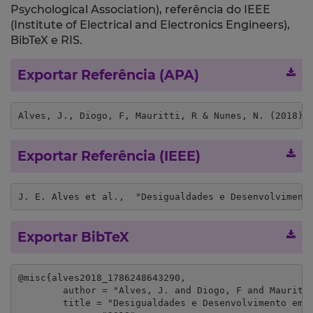
Psychological Association), referência do IEEE
(Institute of Electrical and Electronics Engineers),
BibTeX e RIS.
Exportar Referência (APA)
Alves, J., Diogo, F, Mauritti, R & Nunes, N. (2018).
Exportar Referência (IEEE)
J. E. Alves et al.,  "Desigualdades e Desenvolviment
Exportar BibTeX
@misc{alves2018_1786248643290,

	author = "Alves, J. and Diogo, F and Mauritti, R and Nunes, N.",

	title = "Desigualdades e Desenvolvimento em territórios de baixa densidade:  uma análise com ilustração empírica",
