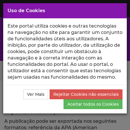
Saltar
para
MENU
Uso de Cookies
o
Conteúdo
Principal
Este portal utiliza cookies e outras tecnologias
na navegação no site para garantir um conjunto
de funcionalidades úteis aos utilizadores. A
inibição, por parte do utilizador, da utilização de
A excelência da investigação e ciência no Iscte
cookies, pode constituir um obstáculo à
navegação e à correta interação com as
funcionalidades do portal. Ao usar o portal, o
Search Button
utilizador está a consentir que estas tecnologias
sejam usadas nas funcionalidades do mesmo.
Ciência_Iscte
Comunicações
Descrição Detalhada
Ver Mais
Rejeitar Cookies não essenciais
da Comunicação
Exportar
Aceitar todos os Cookies
Exportar Publicação
A publicação pode ser exportada nos seguintes
formatos: referência da APA (American