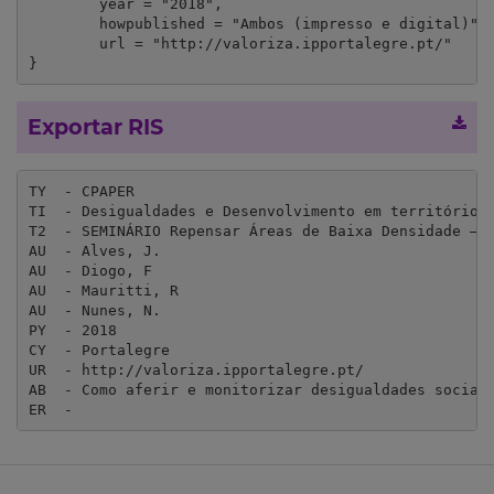
	year = "2018",

	howpublished = "Ambos (impresso e digital)",

	url = "http://valoriza.ipportalegre.pt/"

}
Exportar RIS
TY  - CPAPER

TI  - Desigualdades e Desenvolvimento em territórios 
T2  - SEMINÁRIO Repensar Áreas de Baixa Densidade –  
AU  - Alves, J.

AU  - Diogo, F

AU  - Mauritti, R

AU  - Nunes, N.

PY  - 2018

CY  - Portalegre

UR  - http://valoriza.ipportalegre.pt/

AB  - Como aferir e monitorizar desigualdades sociai
ER  - 