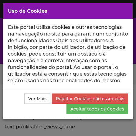
Saltar
para
MENU
Uso de Cookies
o
Conteúdo
Principal
Este portal utiliza cookies e outras tecnologias
na navegação no site para garantir um conjunto
de funcionalidades úteis aos utilizadores. A
inibição, por parte do utilizador, da utilização de
A excelência da investigação e ciência no Iscte
cookies, pode constituir um obstáculo à
navegação e à correta interação com as
funcionalidades do portal. Ao usar o portal, o
Search Button
utilizador está a consentir que estas tecnologias
sejam usadas nas funcionalidades do mesmo.
Ciência_Iscte
Publicações
Descrição Detalhada da
Ver Mais
Rejeitar Cookies não essenciais
Publicação
Visualizações
Aceitar todos os Cookies
Visualizações da Publicação
text.publication_views_page