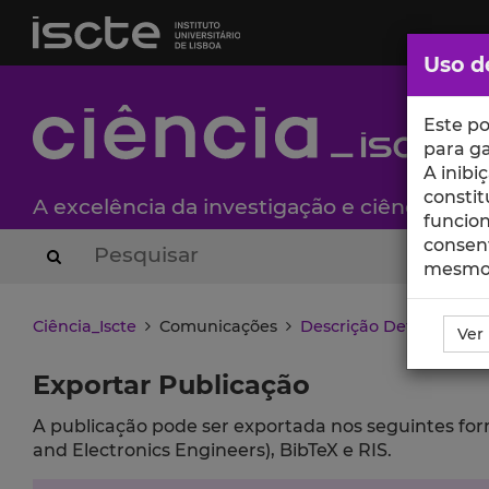
Saltar
para
o
Uso d
Conteúdo
Principal
Este po
para ga
A inibi
constit
A excelência da investigação e ciência no I
funcion
consent
Search Button
mesmo
Ciência_Iscte
Comunicações
Descrição Detalhada 
Ver
Exportar Publicação
A publicação pode ser exportada nos seguintes forma
and Electronics Engineers), BibTeX e RIS.