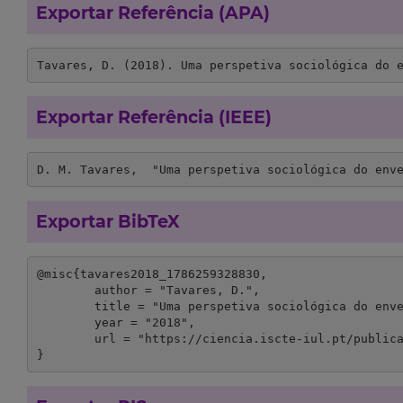
Exportar Referência (APA)
Tavares, D. (2018). Uma perspetiva sociológica do 
Exportar Referência (IEEE)
D. M. Tavares,  "Uma perspetiva sociológica do env
Exportar BibTeX
@misc{tavares2018_1786259328830,

	author = "Tavares, D.",

	title = "Uma perspetiva sociológica do envelhecimento",

	year = "2018",

	url = "https://ciencia.iscte-iul.pt/publications/uma-perspetiva-sociologica-do-envelhecimento/56733?lang=en"

}