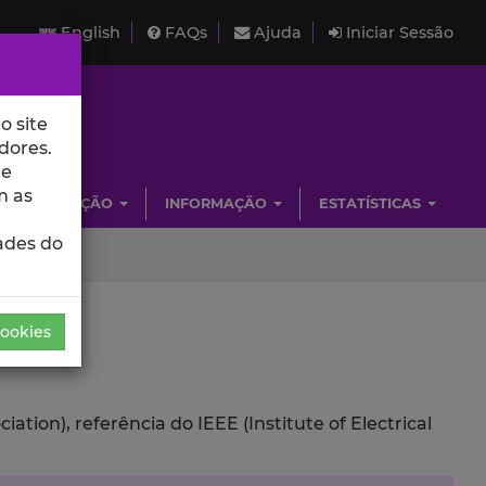
English
FAQs
Ajuda
Iniciar Sessão
o site
dores.
de
m as
INVESTIGAÇÃO
INFORMAÇÃO
ESTATÍSTICAS
ades do
Cookies
ion), referência do IEEE (Institute of Electrical