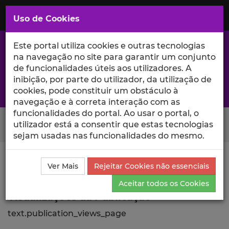
Saltar
para
MENU
Uso de Cookies
o
Conteúdo
Principal
Este portal utiliza cookies e outras tecnologias
na navegação no site para garantir um conjunto
de funcionalidades úteis aos utilizadores. A
inibição, por parte do utilizador, da utilização de
A excelência da investigação e ciência no Iscte
cookies, pode constituir um obstáculo à
navegação e à correta interação com as
funcionalidades do portal. Ao usar o portal, o
Search Button
utilizador está a consentir que estas tecnologias
sejam usadas nas funcionalidades do mesmo.
Ciência_Iscte
Comunicações
Descrição Detalhada
Ver Mais
Rejeitar Cookies não essenciais
da Comunicação
Visualizações
Aceitar todos os Cookies
Visualizações da Publicação
text.publication_views_page