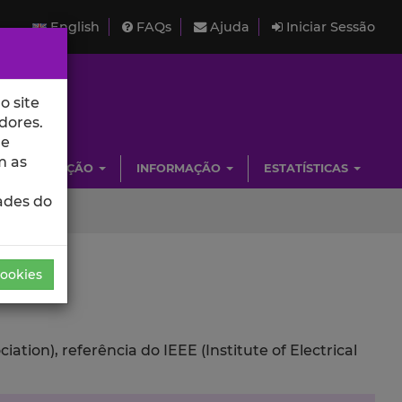
English
FAQs
Ajuda
Iniciar Sessão
o site
dores.
de
m as
INVESTIGAÇÃO
INFORMAÇÃO
ESTATÍSTICAS
ades do
Cookies
ion), referência do IEEE (Institute of Electrical