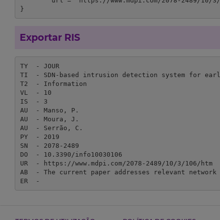
	url = "https://www.mdpi.com/2078-2489/10/3/106/htm"

}
Exportar RIS
TY  - JOUR

TI  - SDN-based intrusion detection system for earl
T2  - Information

VL  - 10

IS  - 3

AU  - Manso, P.

AU  - Moura, J.

AU  - Serrão, C.

PY  - 2019

SN  - 2078-2489

DO  - 10.3390/info10030106

UR  - https://www.mdpi.com/2078-2489/10/3/106/htm

AB  - The current paper addresses relevant network
ER  - 