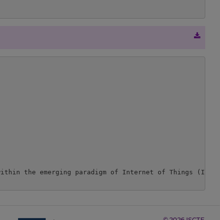
ithin the emerging paradigm of Internet of Things (IoT) 
© 2026 ISCTE