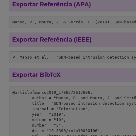
Exportar Referência (APA)
Manso, P., Moura, J. & Serrão, C. (2019). SDN-base
Exportar Referência (IEEE)
P. Manso et al.,  "SDN-based intrusion detection s
Exportar BibTeX
@article{manso2019_1786272617606,

	author = "Manso, P. and Moura, J. and Serrão, C.",

	title = "SDN-based intrusion detection system for early detection and mitigation of DDoS attacks",

	journal = "Information",

	year = "2019",

	volume = "10",

	number = "3",

	doi = "10.3390/info10030106",
