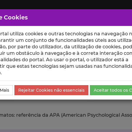
e Cookies
rtal utiliza cookies e outras tecnologias na navegação n
rantir um conjunto de funcionalidades úteis aos utiliza
ção, por parte do utilizador, da utilização de cookies, po
uir um obstáculo à navegação e à correta interação co
scte
ESCOLAS
UNIDADES
alidades do portal. Ao usar o portal, o utilizador está a
ir que estas tecnologias sejam usadas nas funcionalid
.
ublicação
Exportar
 Mais
Rejeitar Cookies não essenciais
Aceitar todos os 
tos: referência da APA (American Psychological Associat