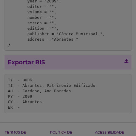
	year = "2009",

	editor = "",

	volume = "",

	number = "",

	series = "",

	edition = "",

	publisher = "Câmara Municipal ",

	address = "Abrantes "

}
Exportar RIS
TY  - BOOK

TI  - Abrantes, Património Edificado

AU  - Cardoso, Ana Paredes

PY  - 2009

CY  - Abrantes 

ER  - 
TERMOS DE
POLÍTICA DE
ACESSIBILIDADE