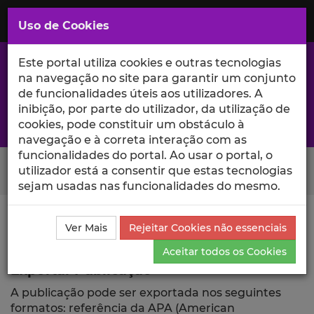
Saltar
para
MENU
Uso de Cookies
o
Conteúdo
Principal
Este portal utiliza cookies e outras tecnologias
na navegação no site para garantir um conjunto
de funcionalidades úteis aos utilizadores. A
inibição, por parte do utilizador, da utilização de
A excelência da investigação e ciência no Iscte
cookies, pode constituir um obstáculo à
navegação e à correta interação com as
funcionalidades do portal. Ao usar o portal, o
Search Button
utilizador está a consentir que estas tecnologias
sejam usadas nas funcionalidades do mesmo.
Ciência_Iscte
Publicações
Descrição Detalhada da
Ver Mais
Rejeitar Cookies não essenciais
Publicação
Exportar
Aceitar todos os Cookies
Exportar Publicação
A publicação pode ser exportada nos seguintes
formatos: referência da APA (American