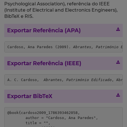
Psychological Association), referência do IEEE
(Institute of Electrical and Electronics Engineers),
BibTeX e RIS.
Exportar Referência (APA)
Cardoso, Ana Paredes (2009). 
Abrantes, Património Ed
Exportar Referência (IEEE)
A. C. Cardoso,  
Abrantes, Património Edificado
, Abra
Exportar BibTeX
@book{cardoso2009_1786393462058,

	author = "Cardoso, Ana Paredes",

	title = "",
