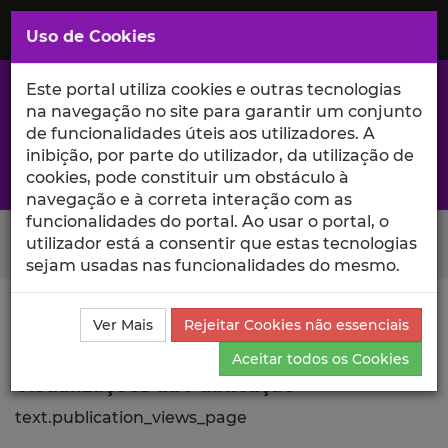
Saltar
para
MENU
Uso de Cookies
o
Conteúdo
Principal
Este portal utiliza cookies e outras tecnologias
na navegação no site para garantir um conjunto
de funcionalidades úteis aos utilizadores. A
inibição, por parte do utilizador, da utilização de
A excelência da investigação e ciência no Iscte
cookies, pode constituir um obstáculo à
navegação e à correta interação com as
funcionalidades do portal. Ao usar o portal, o
Search Button
utilizador está a consentir que estas tecnologias
sejam usadas nas funcionalidades do mesmo.
Ciência_Iscte
Publicações
Descrição Detalhada da
Ver Mais
Rejeitar Cookies não essenciais
Publicação
Visualizações
Aceitar todos os Cookies
Visualizações da Publicação
text.publication_views_page