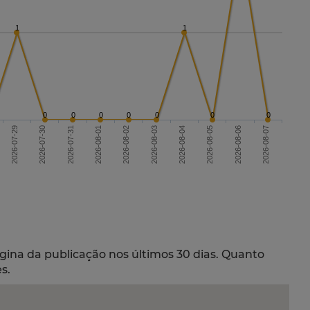
1
1
0
0
0
0
0
0
0
2026-07-29
2026-08-01
2026-08-04
2026-08-07
2026-08-02
2026-08-05
2026-07-30
2026-07-31
2026-08-03
2026-08-06
gina da publicação nos últimos 30 dias. Quanto
s.