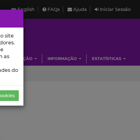
English
FAQs
Ajuda
Iniciar Sessão
o site
dores.
de
m as
INVESTIGAÇÃO
INFORMAÇÃO
ESTATÍSTICAS
ades do
Cookies