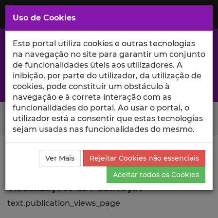
Saltar
para
MENU
Uso de Cookies
o
Conteúdo
Principal
Este portal utiliza cookies e outras tecnologias
na navegação no site para garantir um conjunto
de funcionalidades úteis aos utilizadores. A
inibição, por parte do utilizador, da utilização de
A excelência da investigação e ciência no Iscte
cookies, pode constituir um obstáculo à
navegação e à correta interação com as
funcionalidades do portal. Ao usar o portal, o
Search Button
utilizador está a consentir que estas tecnologias
sejam usadas nas funcionalidades do mesmo.
Ciência_Iscte
Publicações
Descrição Detalhada da
Ver Mais
Rejeitar Cookies não essenciais
Publicação
Visualizações
Aceitar todos os Cookies
Visualizações da Publicação
text.publication_views_page