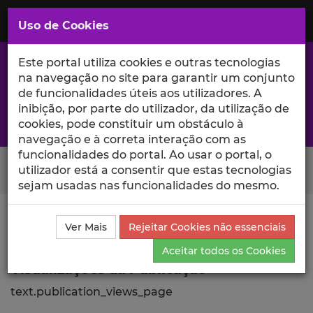
Saltar
para
MENU
Uso de Cookies
o
Conteúdo
Principal
Este portal utiliza cookies e outras tecnologias
na navegação no site para garantir um conjunto
de funcionalidades úteis aos utilizadores. A
inibição, por parte do utilizador, da utilização de
A excelência da investigação e ciência no Iscte
cookies, pode constituir um obstáculo à
navegação e à correta interação com as
funcionalidades do portal. Ao usar o portal, o
Search Button
utilizador está a consentir que estas tecnologias
sejam usadas nas funcionalidades do mesmo.
Ciência_Iscte
Publicações
Descrição Detalhada da
Ver Mais
Rejeitar Cookies não essenciais
Publicação
Visualizações
Aceitar todos os Cookies
Visualizações da Publicação
text.publication_views_page