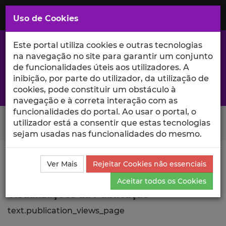
Saltar
para
MENU
Uso de Cookies
o
Conteúdo
Principal
Este portal utiliza cookies e outras tecnologias
na navegação no site para garantir um conjunto
de funcionalidades úteis aos utilizadores. A
inibição, por parte do utilizador, da utilização de
A excelência da investigação e ciência no Iscte
cookies, pode constituir um obstáculo à
navegação e à correta interação com as
funcionalidades do portal. Ao usar o portal, o
Search Button
utilizador está a consentir que estas tecnologias
sejam usadas nas funcionalidades do mesmo.
Ciência_Iscte
Publicações
Descrição Detalhada da
Ver Mais
Rejeitar Cookies não essenciais
Publicação
Visualizações
Aceitar todos os Cookies
Visualizações da Publicação
text.publication_views_page