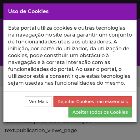
Saltar
para
MENU
Uso de Cookies
o
Conteúdo
Principal
Este portal utiliza cookies e outras tecnologias
na navegação no site para garantir um conjunto
de funcionalidades úteis aos utilizadores. A
inibição, por parte do utilizador, da utilização de
A excelência da investigação e ciência no Iscte
cookies, pode constituir um obstáculo à
navegação e à correta interação com as
funcionalidades do portal. Ao usar o portal, o
Search Button
utilizador está a consentir que estas tecnologias
sejam usadas nas funcionalidades do mesmo.
Ciência_Iscte
Publicações
Descrição Detalhada da
Ver Mais
Rejeitar Cookies não essenciais
Publicação
Visualizações
Aceitar todos os Cookies
Visualizações da Publicação
text.publication_views_page