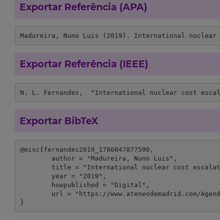
Exportar Referência (APA)
Madureira, Nuno Luis (2019). International nuclear
Exportar Referência (IEEE)
N. L. Fernandes,  "International nuclear cost esca
Exportar BibTeX
@misc{fernandes2019_1786047077590,

	author = "Madureira, Nuno Luis",

	title = "International nuclear cost escalation in the 1970s, ",

	year = "2019",

	howpublished = "Digital",

	url = "https://www.ateneodemadrid.com/Agenda/Actividades/V-Encuentro-de-Economia-y-Energia-Nuclear-en-la-Peninsula-Iberica-c.1950-2010"

}