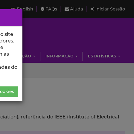
English
FAQs
Ajuda
Iniciar Sessão
o site
dores.
de
m as
INVESTIGAÇÃO
INFORMAÇÃO
ESTATÍSTICAS
ades do
Cookies
ion), referência do IEEE (Institute of Electrical