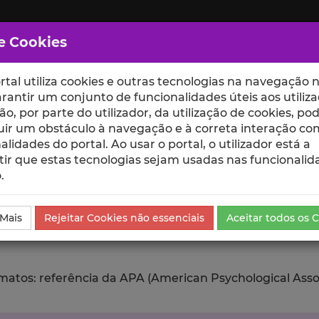
e Cookies
rtal utiliza cookies e outras tecnologias na navegação n
rantir um conjunto de funcionalidades úteis aos utiliza
ção, por parte do utilizador, da utilização de cookies, po
uir um obstáculo à navegação e à correta interação co
scte
ESCOLAS
UNIDADES
alidades do portal. Ao usar o portal, o utilizador está a
ir que estas tecnologias sejam usadas nas funcionalid
.
da Comunicação
Exportar
 Mais
Rejeitar Cookies não essenciais
Aceitar todos os 
tos: referência da APA (American Psychological Associat