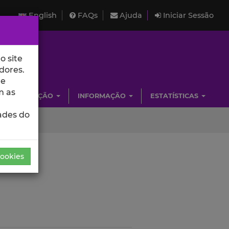
English
FAQs
Ajuda
Iniciar Sessão
o site
dores.
de
m as
INVESTIGAÇÃO
INFORMAÇÃO
ESTATÍSTICAS
ades do
Cookies