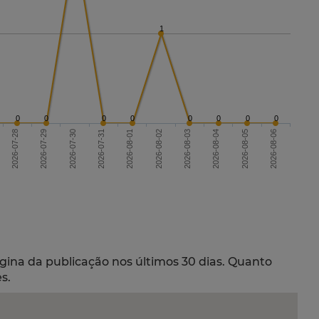
1
0
0
0
0
0
0
0
0
2026-07-28
2026-07-31
2026-08-03
2026-08-06
2026-08-01
2026-08-04
2026-07-29
2026-07-30
2026-08-02
2026-08-05
gina da publicação nos últimos 30 dias. Quanto
s.