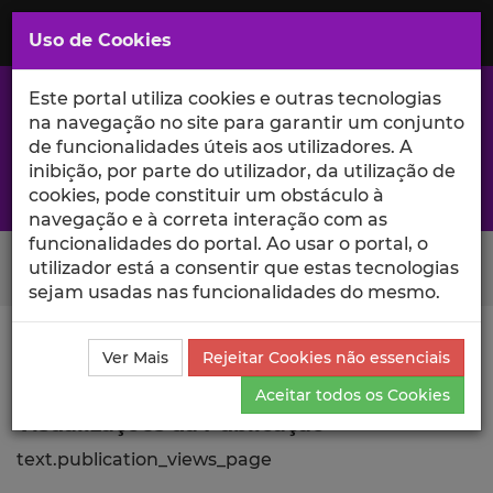
Saltar
para
MENU
Uso de Cookies
o
Conteúdo
Principal
Este portal utiliza cookies e outras tecnologias
na navegação no site para garantir um conjunto
de funcionalidades úteis aos utilizadores. A
inibição, por parte do utilizador, da utilização de
A excelência da investigação e ciência no Iscte
cookies, pode constituir um obstáculo à
navegação e à correta interação com as
funcionalidades do portal. Ao usar o portal, o
Search Button
utilizador está a consentir que estas tecnologias
sejam usadas nas funcionalidades do mesmo.
Ciência_Iscte
Publicações
Descrição Detalhada da
Ver Mais
Rejeitar Cookies não essenciais
Publicação
Visualizações
Aceitar todos os Cookies
Visualizações da Publicação
text.publication_views_page