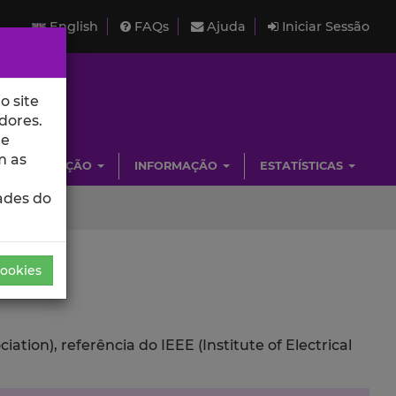
English
FAQs
Ajuda
Iniciar Sessão
o site
dores.
de
m as
INVESTIGAÇÃO
INFORMAÇÃO
ESTATÍSTICAS
ades do
Cookies
ion), referência do IEEE (Institute of Electrical