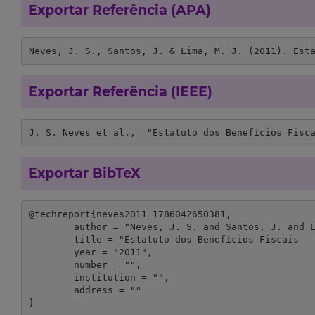
Exportar Referência (APA)
Neves, J. S., Santos, J. & Lima, M. J. (2011). Est
Exportar Referência (IEEE)
J. S. Neves et al.,  "Estatuto dos Benefícios Fisc
Exportar BibTeX
@techreport{neves2011_1786042650381,

	author = "Neves, J. S. and Santos, J. and Lima, M. J.",

	title = "Estatuto dos Benefícios Fiscais – Mecenato Cultural: Diagnóstico e inquérito aos beneficiários e mecenas. Documento de trabalho #1. Legislação e Fontes Administrativas (1998-2010): Uma Análise Crítica",

	year = "2011",

	number = "",

	institution = "",

	address = ""

}