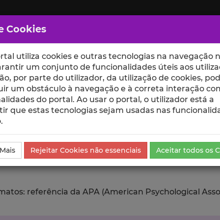
e Cookies
rtal utiliza cookies e outras tecnologias na navegação n
rantir um conjunto de funcionalidades úteis aos utiliza
ção, por parte do utilizador, da utilização de cookies, po
uir um obstáculo à navegação e à correta interação co
scte
ESCOLAS
UNIDADES
alidades do portal. Ao usar o portal, o utilizador está a
ir que estas tecnologias sejam usadas nas funcionalid
.
ublicação
Exportar
 Mais
Rejeitar Cookies não essenciais
Aceitar todos os 
tos: referência da APA (American Psychological Associat