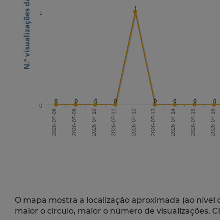
N.º visualizações da publicação
1
1
0
0
0
0
0
0
0
0
0
2026-07-10
2026-07-13
2026-07-16
2026-07-08
2026-07-14
2026-07-11
2026-07-09
2026-07-12
2026-07-15
O mapa mostra a localização aproximada (ao nível 
maior o círculo, maior o número de visualizações. C