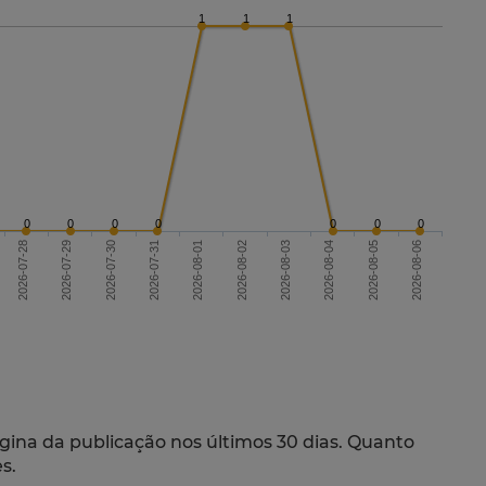
1
1
1
0
0
0
0
0
0
0
2026-07-28
2026-07-31
2026-08-03
2026-08-06
2026-08-01
2026-08-04
2026-07-29
2026-07-30
2026-08-02
2026-08-05
gina da publicação nos últimos 30 dias. Quanto
s.