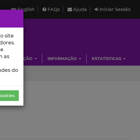
English
FAQs
Ajuda
Iniciar Sessão
o site
dores.
de
m as
INVESTIGAÇÃO
INFORMAÇÃO
ESTATÍSTICAS
ades do
Cookies