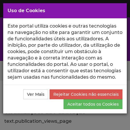
Saltar
para
MENU
Uso de Cookies
o
Conteúdo
Principal
Este portal utiliza cookies e outras tecnologias
na navegação no site para garantir um conjunto
de funcionalidades úteis aos utilizadores. A
inibição, por parte do utilizador, da utilização de
A excelência da investigação e ciência no Iscte
cookies, pode constituir um obstáculo à
navegação e à correta interação com as
funcionalidades do portal. Ao usar o portal, o
Search Button
utilizador está a consentir que estas tecnologias
sejam usadas nas funcionalidades do mesmo.
Ciência_Iscte
Publicações
Descrição Detalhada da
Ver Mais
Rejeitar Cookies não essenciais
Publicação
Visualizações
Aceitar todos os Cookies
Visualizações da Publicação
text.publication_views_page