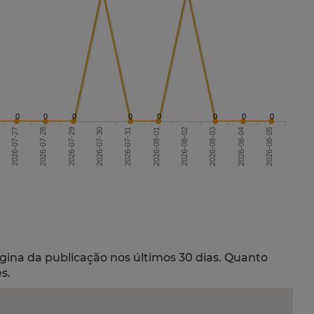
0
0
0
0
0
0
0
0
2026-07-27
2026-07-30
2026-08-02
2026-08-05
2026-07-31
2026-08-03
2026-07-28
2026-07-29
2026-08-01
2026-08-04
gina da publicação nos últimos 30 dias. Quanto
s.