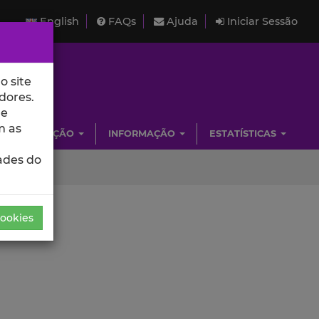
English
FAQs
Ajuda
Iniciar Sessão
o site
dores.
de
m as
INVESTIGAÇÃO
INFORMAÇÃO
ESTATÍSTICAS
ades do
Cookies