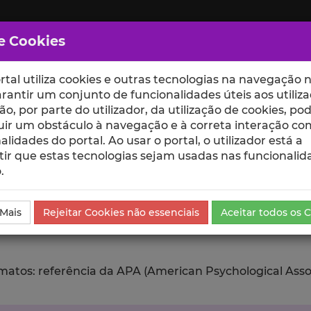
e Cookies
rtal utiliza cookies e outras tecnologias na navegação n
rantir um conjunto de funcionalidades úteis aos utiliza
ção, por parte do utilizador, da utilização de cookies, po
uir um obstáculo à navegação e à correta interação co
scte
ESCOLAS
UNIDADES
alidades do portal. Ao usar o portal, o utilizador está a
ir que estas tecnologias sejam usadas nas funcionalid
.
ublicação
Exportar
 Mais
Rejeitar Cookies não essenciais
Aceitar todos os 
tos: referência da APA (American Psychological Associat