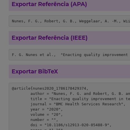
Exportar Referência (APA)
Nunes, F. G., Robert, G. B., Weggelaar, A. -M., Wi
Exportar Referência (IEEE)
F. G. Nunes et al.,  "Enacting quality improvement
Exportar BibTeX
@article{nunes2020_1786178429374,

	author = "Nunes, F. G. and Robert, G. B. and Weggelaar, A. -M. and Wiig, S. and Aase, K. and Karltun, A. and Fulop, N. J.",

	title = "Enacting quality improvement in ten European hospitals: a dualities approach",

	journal = "BMC Health Services Research",

	year = "2020",

	volume = "20",

	number = "",

	doi = "10.1186/s12913-020-05488-9",
