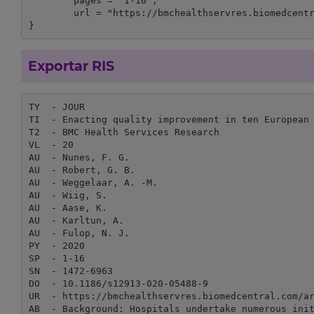
	pages = "1-16",

	url = "https://bmchealthservres.biomedcentral.com/articles/10.1186/s12913-020-05488-9"

}
Exportar RIS
TY  - JOUR

TI  - Enacting quality improvement in ten European 
T2  - BMC Health Services Research

VL  - 20

AU  - Nunes, F. G.

AU  - Robert, G. B.

AU  - Weggelaar, A. -M.

AU  - Wiig, S.

AU  - Aase, K.

AU  - Karltun, A.

AU  - Fulop, N. J.

PY  - 2020

SP  - 1-16

SN  - 1472-6963

DO  - 10.1186/s12913-020-05488-9

UR  - https://bmchealthservres.biomedcentral.com/ar
AB  - Background: Hospitals undertake numerous init