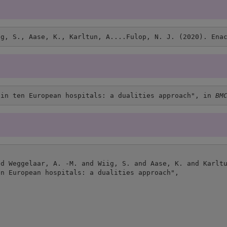
ig, S., Aase, K., Karltun, A....Fulop, N. J. (2020). Ena
 in ten European hospitals: a dualities approach", in 
BM