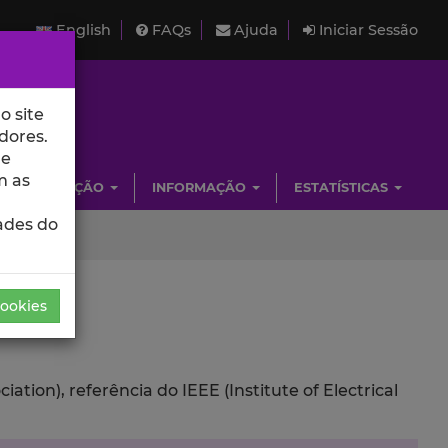
English
FAQs
Ajuda
Iniciar Sessão
o site
dores.
de
m as
INVESTIGAÇÃO
INFORMAÇÃO
ESTATÍSTICAS
ades do
Cookies
ion), referência do IEEE (Institute of Electrical