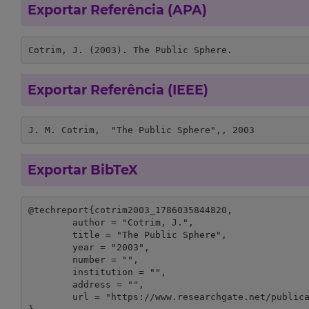
Exportar Referência (APA)
Cotrim, J. (2003). The Public Sphere.
Exportar Referência (IEEE)
J. M. Cotrim,  "The Public Sphere",, 2003
Exportar BibTeX
@techreport{cotrim2003_1786035844820,

	author = "Cotrim, J.",

	title = "The Public Sphere",

	year = "2003",

	number = "",

	institution = "",

	address = "",

	url = "https://www.researchgate.net/publication/272148236_The_Public_Sphere"
