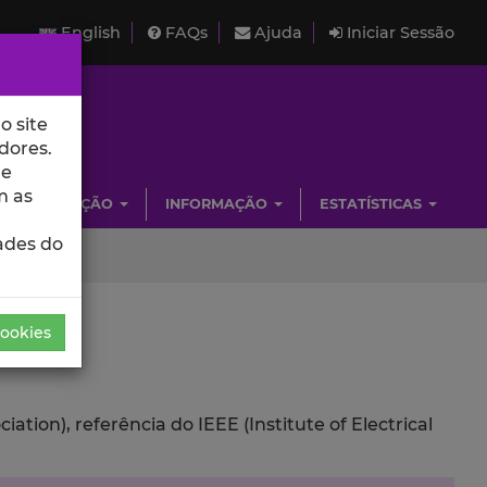
English
FAQs
Ajuda
Iniciar Sessão
o site
dores.
de
m as
INVESTIGAÇÃO
INFORMAÇÃO
ESTATÍSTICAS
ades do
Cookies
ion), referência do IEEE (Institute of Electrical