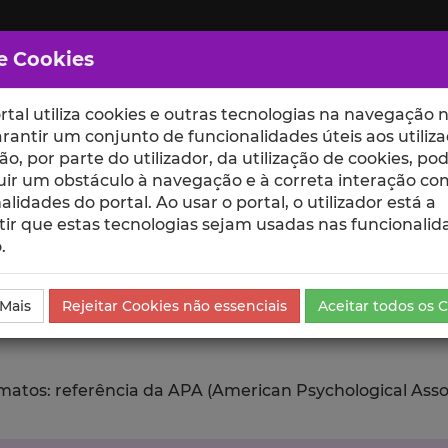
e Cookies
rtal utiliza cookies e outras tecnologias na navegação n
rantir um conjunto de funcionalidades úteis aos utiliza
ção, por parte do utilizador, da utilização de cookies, po
uir um obstáculo à navegação e à correta interação co
scte
ESCOLAS
UNIDADES
alidades do portal. Ao usar o portal, o utilizador está a
ir que estas tecnologias sejam usadas nas funcionalid
.
ublicação
Exportar
 Mais
Rejeitar Cookies não essenciais
Aceitar todos os 
tos: referência da APA (American Psychological Associat