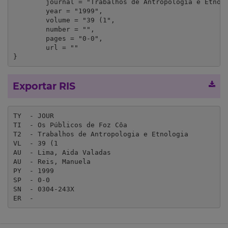
	journal = "Trabalhos de Antropologia e Etnologia",

	year = "1999",

	volume = "39 (1",

	number = "",

	pages = "0-0",

	url = ""

}
Exportar RIS
TY  - JOUR

TI  - Os Públicos de Foz Côa

T2  - Trabalhos de Antropologia e Etnologia

VL  - 39 (1

AU  - Lima, Aida Valadas

AU  - Reis, Manuela

PY  - 1999

SP  - 0-0

SN  - 0304-243X

ER  - 