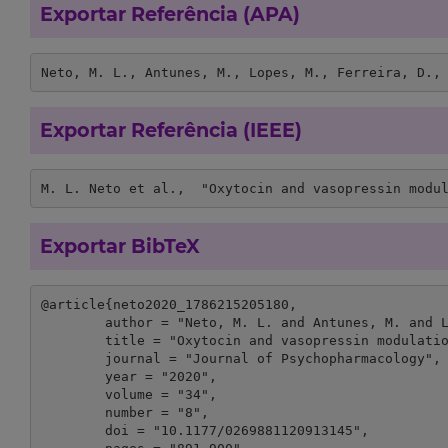
Exportar Referência (APA)
Neto, M. L., Antunes, M., Lopes, M., Ferreira, D.,
Exportar Referência (IEEE)
M. L. Neto et al.,  "Oxytocin and vasopressin modu
Exportar BibTeX
@article{neto2020_1786215205180,

	author = "Neto, M. L. and Antunes, M. and Lopes, M. and Ferreira, D. and Rilling, J. and Prata, D.",

	title = "Oxytocin and vasopressin modulation of prisoner’s dilemma strategies",

	journal = "Journal of Psychopharmacology",

	year = "2020",

	volume = "34",

	number = "8",

	doi = "10.1177/0269881120913145",
