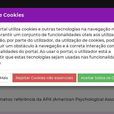
e Cookies
rtal utiliza cookies e outras tecnologias na navegação n
rantir um conjunto de funcionalidades úteis aos utiliza
ção, por parte do utilizador, da utilização de cookies, po
uir um obstáculo à navegação e à correta interação co
scte
ESCOLAS
UNIDADES
alidades do portal. Ao usar o portal, o utilizador está a
ir que estas tecnologias sejam usadas nas funcionalid
.
ublicação
Exportar
 Mais
Rejeitar Cookies não essenciais
Aceitar todos os 
tos: referência da APA (American Psychological Associat