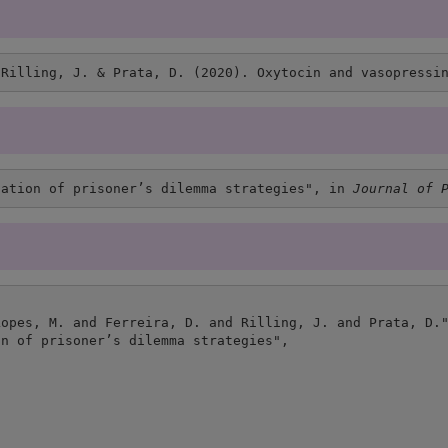
 Rilling, J. & Prata, D. (2020). Oxytocin and vasopressi
lation of prisoner’s dilemma strategies", in 
Journal of 