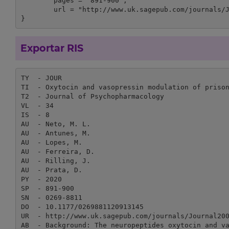
	pages = "891-900",

	url = "http://www.uk.sagepub.com/journals/Journal200774"

}
Exportar RIS
TY  - JOUR

TI  - Oxytocin and vasopressin modulation of prison
T2  - Journal of Psychopharmacology

VL  - 34

IS  - 8

AU  - Neto, M. L.

AU  - Antunes, M.

AU  - Lopes, M.

AU  - Ferreira, D.

AU  - Rilling, J.

AU  - Prata, D.

PY  - 2020

SP  - 891-900

SN  - 0269-8811

DO  - 10.1177/0269881120913145

UR  - http://www.uk.sagepub.com/journals/Journal200
AB  - Background: The neuropeptides oxytocin and v