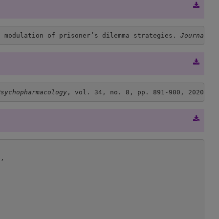
n modulation of prisoner’s dilemma strategies. 
Journal o
Psychopharmacology
, vol. 34, no. 8, pp. 891-900, 2020