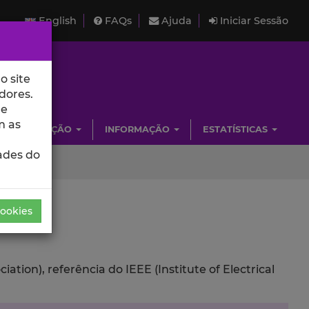
English
FAQs
Ajuda
Iniciar Sessão
o site
dores.
de
m as
INVESTIGAÇÃO
INFORMAÇÃO
ESTATÍSTICAS
ades do
Cookies
ion), referência do IEEE (Institute of Electrical