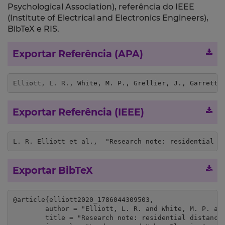
Psychological Association), referência do IEEE
(Institute of Electrical and Electronics Engineers),
BibTeX e RIS.
Exportar Referência (APA)
Elliott, L. R., White, M. P., Grellier, J., Garrett,
Exportar Referência (IEEE)
L. R. Elliott et al.,  "Research note: residential d
Exportar BibTeX
@article{elliott2020_1786044309503,

	author = "Elliott, L. R. and White, M. P. and Grellier, J. and Garrett, J. K. and Cirach, M. and Wheeler, B. W. and Bratman, G. N. and Van Den Bosch, M. A. and Ojala, A. and Roiko, A. and Lima, M. L. and O'Connor, A. and Gascon, M. and Nieuwenhuijsen, M. and Fleming, L. E.",

	title = "Research note: residential distance and recreational visits to coastal and inland blue spaces in eighteen countries",
