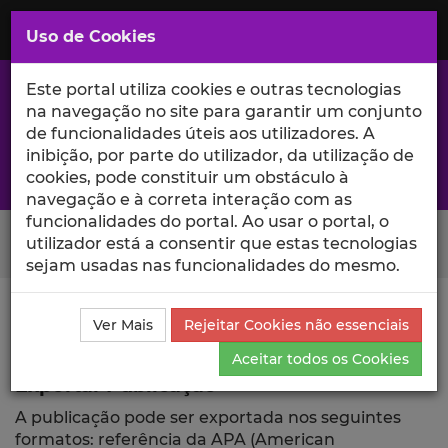
Saltar
para
MENU
Uso de Cookies
o
Conteúdo
Principal
Este portal utiliza cookies e outras tecnologias
na navegação no site para garantir um conjunto
de funcionalidades úteis aos utilizadores. A
inibição, por parte do utilizador, da utilização de
A excelência da investigação e ciência no Iscte
cookies, pode constituir um obstáculo à
navegação e à correta interação com as
funcionalidades do portal. Ao usar o portal, o
Search Button
utilizador está a consentir que estas tecnologias
sejam usadas nas funcionalidades do mesmo.
Ciência_Iscte
Publicações
Descrição Detalhada da
Ver Mais
Rejeitar Cookies não essenciais
Publicação
Exportar
Aceitar todos os Cookies
Exportar Publicação
A publicação pode ser exportada nos seguintes
formatos: referência da APA (American