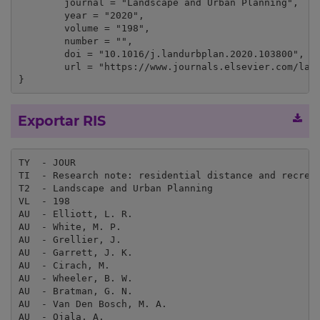
	journal = "Landscape and Urban Planning",

	year = "2020",

	volume = "198",

	number = "",

	doi = "10.1016/j.landurbplan.2020.103800",

	url = "https://www.journals.elsevier.com/landscape-and-urban-planning/"

}
Exportar RIS
TY  - JOUR

TI  - Research note: residential distance and recreat
T2  - Landscape and Urban Planning

VL  - 198

AU  - Elliott, L. R.

AU  - White, M. P.

AU  - Grellier, J.

AU  - Garrett, J. K.

AU  - Cirach, M.

AU  - Wheeler, B. W.

AU  - Bratman, G. N.

AU  - Van Den Bosch, M. A.

AU  - Ojala, A.
