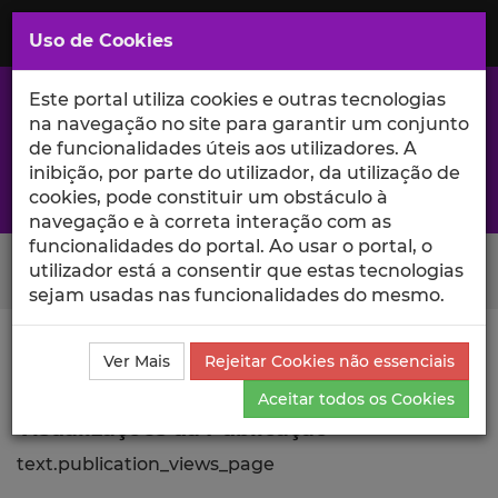
Saltar
para
MENU
Uso de Cookies
o
Conteúdo
Principal
Este portal utiliza cookies e outras tecnologias
na navegação no site para garantir um conjunto
de funcionalidades úteis aos utilizadores. A
inibição, por parte do utilizador, da utilização de
A excelência da investigação e ciência no Iscte
cookies, pode constituir um obstáculo à
navegação e à correta interação com as
funcionalidades do portal. Ao usar o portal, o
Search Button
utilizador está a consentir que estas tecnologias
sejam usadas nas funcionalidades do mesmo.
Ciência_Iscte
Publicações
Descrição Detalhada da
Ver Mais
Rejeitar Cookies não essenciais
Publicação
Visualizações
Aceitar todos os Cookies
Visualizações da Publicação
text.publication_views_page