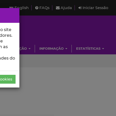
English
FAQs
Ajuda
Iniciar Sessão
o site
dores.
de
m as
INVESTIGAÇÃO
INFORMAÇÃO
ESTATÍSTICAS
ades do
Cookies