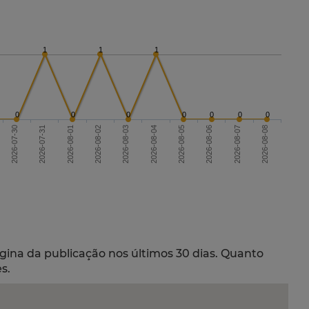
1
1
1
0
0
0
0
0
0
0
2026-07-30
2026-08-02
2026-08-05
2026-08-08
2026-08-03
2026-08-06
2026-07-31
2026-08-01
2026-08-04
2026-08-07
gina da publicação nos últimos 30 dias. Quanto
s.