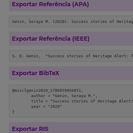
Exportar Referência (APA)
Genin, Soraya M. (2020). Success stories of Herita
Exportar Referência (IEEE)
S. D. Genin,  "Success stories of Heritage Alert: 
Exportar BibTeX
@misc{genin2020_1786059456851,

	author = "Genin, Soraya M.",

	title = "Success stories of Heritage Alert: The Cathedral and the Jewish Museum in Lisbon",

	year = "2020"

}
Exportar RIS