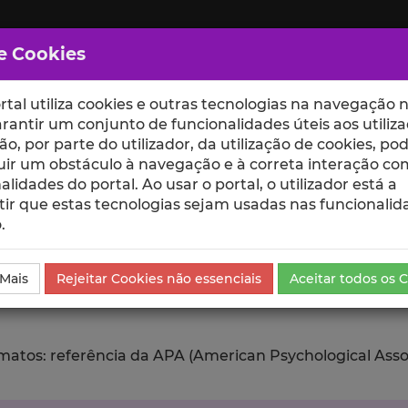
e Cookies
rtal utiliza cookies e outras tecnologias na navegação n
rantir um conjunto de funcionalidades úteis aos utiliza
ção, por parte do utilizador, da utilização de cookies, po
uir um obstáculo à navegação e à correta interação co
scte
ESCOLAS
UNIDADES
alidades do portal. Ao usar o portal, o utilizador está a
ir que estas tecnologias sejam usadas nas funcionalid
.
da Comunicação
Exportar
 Mais
Rejeitar Cookies não essenciais
Aceitar todos os 
tos: referência da APA (American Psychological Associat