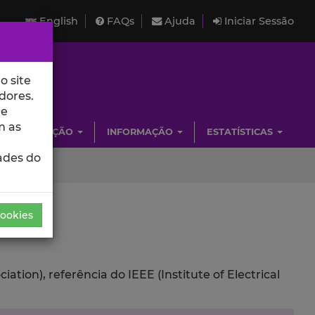
English
FAQs
Ajuda
Iniciar Sessão
o site
dores.
de
m as
INVESTIGAÇÃO
INFORMAÇÃO
ESTATÍSTICAS
ades do
Cookies
ion), referência do IEEE (Institute of Electrical