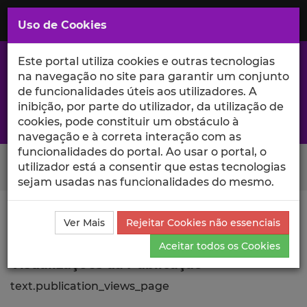
Saltar
para
MENU
Uso de Cookies
o
Conteúdo
Principal
Este portal utiliza cookies e outras tecnologias
na navegação no site para garantir um conjunto
de funcionalidades úteis aos utilizadores. A
inibição, por parte do utilizador, da utilização de
A excelência da investigação e ciência no Iscte
cookies, pode constituir um obstáculo à
navegação e à correta interação com as
funcionalidades do portal. Ao usar o portal, o
Search Button
utilizador está a consentir que estas tecnologias
sejam usadas nas funcionalidades do mesmo.
Ciência_Iscte
Publicações
Descrição Detalhada da
Ver Mais
Rejeitar Cookies não essenciais
Publicação
Visualizações
Aceitar todos os Cookies
Visualizações da Publicação
text.publication_views_page