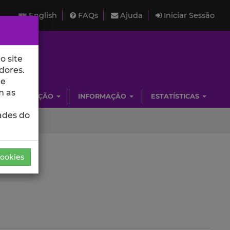
English
FAQs
Ajuda
Iniciar Sessão
o site
dores.
de
m as
INVESTIGAÇÃO
INFORMAÇÃO
ESTATÍSTICAS
ades do
Cookies