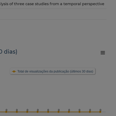
alysis of three case studies from a temporal perspective
0 dias)
Total de visualizações da publicação (últimos 30 dias)
0
0
0
0
0
0
0
0
0
0