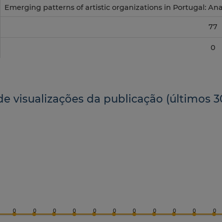
Emerging patterns of artistic organizations in Portugal: An
77
0
de visualizações da publicação (últimos 3
0
0
0
0
0
0
0
0
0
0
0