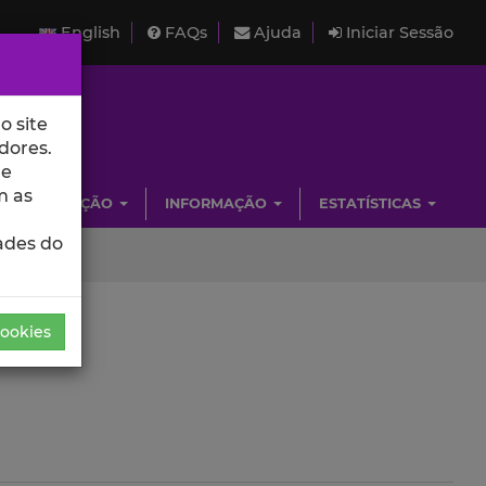
English
FAQs
Ajuda
Iniciar Sessão
o site
dores.
de
m as
INVESTIGAÇÃO
INFORMAÇÃO
ESTATÍSTICAS
ades do
Cookies