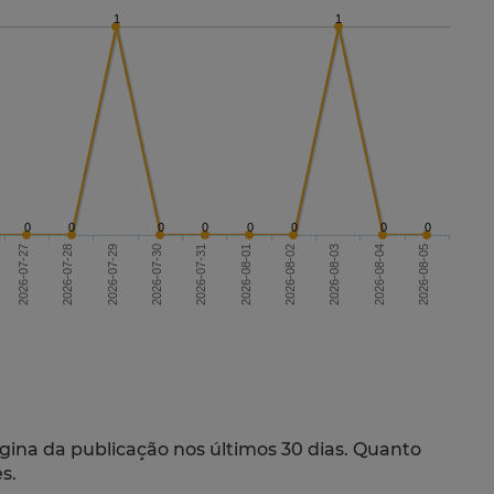
1
1
0
0
0
0
0
0
0
0
2026-07-27
2026-07-30
2026-08-02
2026-08-05
2026-07-31
2026-08-03
2026-07-28
2026-07-29
2026-08-01
2026-08-04
gina da publicação nos últimos 30 dias. Quanto
s.