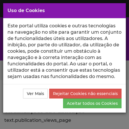
Saltar
para
MENU
Uso de Cookies
o
Conteúdo
Principal
Este portal utiliza cookies e outras tecnologias
na navegação no site para garantir um conjunto
de funcionalidades úteis aos utilizadores. A
inibição, por parte do utilizador, da utilização de
A excelência da investigação e ciência no Iscte
cookies, pode constituir um obstáculo à
navegação e à correta interação com as
funcionalidades do portal. Ao usar o portal, o
Search Button
utilizador está a consentir que estas tecnologias
sejam usadas nas funcionalidades do mesmo.
Ciência_Iscte
Publicações
Descrição Detalhada da
Ver Mais
Rejeitar Cookies não essenciais
Publicação
Visualizações
Aceitar todos os Cookies
Visualizações da Publicação
text.publication_views_page