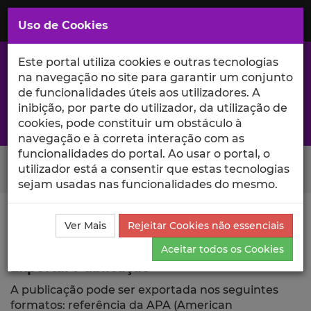
Saltar
para
MENU
Uso de Cookies
o
Conteúdo
Principal
Este portal utiliza cookies e outras tecnologias
na navegação no site para garantir um conjunto
de funcionalidades úteis aos utilizadores. A
inibição, por parte do utilizador, da utilização de
A excelência da investigação e ciência no Iscte
cookies, pode constituir um obstáculo à
navegação e à correta interação com as
funcionalidades do portal. Ao usar o portal, o
Search Button
utilizador está a consentir que estas tecnologias
sejam usadas nas funcionalidades do mesmo.
Ciência_Iscte
Publicações
Descrição Detalhada da
Ver Mais
Rejeitar Cookies não essenciais
Publicação
Exportar
Aceitar todos os Cookies
Exportar Publicação
A publicação pode ser exportada nos seguintes
formatos: referência da APA (American