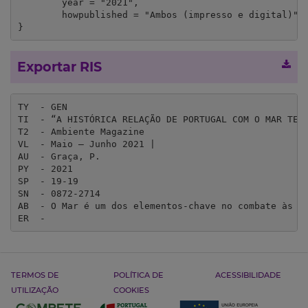
	year = "2021",

	howpublished = "Ambos (impresso e digital)"

}
Exportar RIS
TY  - GEN

TI  - “A HISTÓRICA RELAÇÃO DE PORTUGAL COM O MAR TEM 
T2  - Ambiente Magazine

VL  - Maio – Junho 2021 | 

AU  - Graça, P.

PY  - 2021

SP  - 19-19

SN  - 0872-2714

AB  - O Mar é um dos elementos-chave no combate às a
ER  - 
TERMOS DE
POLÍTICA DE
ACESSIBILIDADE
UTILIZAÇÃO
COOKIES