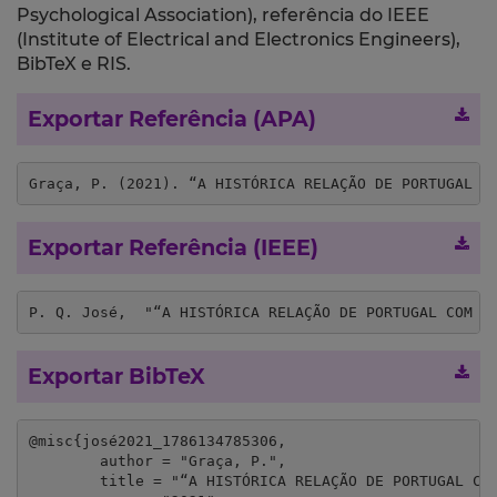
Psychological Association), referência do IEEE
(Institute of Electrical and Electronics Engineers),
BibTeX e RIS.
Exportar Referência (APA)
Graça, P. (2021). “A HISTÓRICA RELAÇÃO DE PORTUGAL C
Exportar Referência (IEEE)
P. Q. José,  "“A HISTÓRICA RELAÇÃO DE PORTUGAL COM O
Exportar BibTeX
@misc{josé2021_1786134785306,

	author = "Graça, P.",

	title = "“A HISTÓRICA RELAÇÃO DE PORTUGAL COM O MAR TEM EVOLUÍDO COM O TEMPO E AS CIRCUNSTÂNCIAS”",
