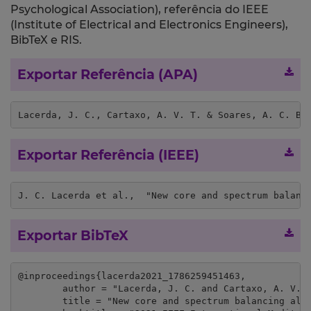
Psychological Association), referência do IEEE
(Institute of Electrical and Electronics Engineers),
BibTeX e RIS.
Exportar Referência (APA)
Lacerda, J. C., Cartaxo, A. V. T. & Soares, A. C. B.
Exportar Referência (IEEE)
J. C. Lacerda et al.,  "New core and spectrum balanc
Exportar BibTeX
@inproceedings{lacerda2021_1786259451463,

	author = "Lacerda, J. C. and Cartaxo, A. V. T. and Soares, A. C. B.",

	title = "New core and spectrum balancing algorithms for space division multiplexed elastic optical networks",
