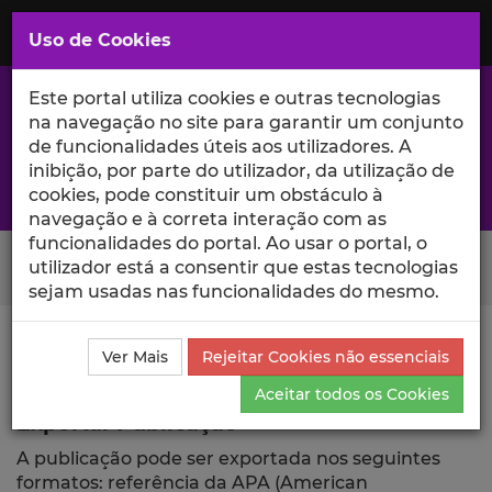
Saltar
para
MENU
Uso de Cookies
o
Conteúdo
Principal
Este portal utiliza cookies e outras tecnologias
na navegação no site para garantir um conjunto
de funcionalidades úteis aos utilizadores. A
inibição, por parte do utilizador, da utilização de
A excelência da investigação e ciência no Iscte
cookies, pode constituir um obstáculo à
navegação e à correta interação com as
funcionalidades do portal. Ao usar o portal, o
Search Button
utilizador está a consentir que estas tecnologias
sejam usadas nas funcionalidades do mesmo.
Ciência_Iscte
Publicações
Descrição Detalhada da
Ver Mais
Rejeitar Cookies não essenciais
Publicação
Exportar
Aceitar todos os Cookies
Exportar Publicação
A publicação pode ser exportada nos seguintes
formatos: referência da APA (American