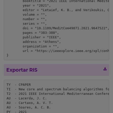
	booktitle = "2021 IEEE International Mediterranean Conference on Communications and Networking (MeditCom)",

	year = "2021",

	editor = "Letaief, K. B., and Verikoukis, C.",

	volume = "",

	number = "",

	series = "",

	doi = "10.1109/MeditCom49071.2021.9647522",

	pages = "383-388",

	publisher = "IEEE",

	address = "Athens",

	organization = "",

	url = "https://ieeexplore.ieee.org/xpl/conhome/9647430/proceeding"

}
Exportar RIS
TY  - CPAPER

TI  - New core and spectrum balancing algorithms for 
T2  - 2021 IEEE International Mediterranean Conferenc
AU  - Lacerda, J. C.

AU  - Cartaxo, A. V. T.

AU  - Soares, A. C. B.

PY  - 2021
