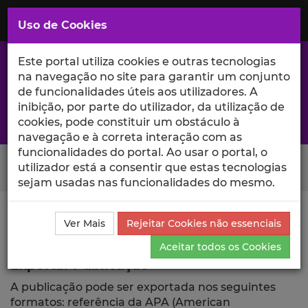
Saltar
para
MENU
Uso de Cookies
o
Conteúdo
Principal
Este portal utiliza cookies e outras tecnologias
na navegação no site para garantir um conjunto
de funcionalidades úteis aos utilizadores. A
inibição, por parte do utilizador, da utilização de
A excelência da investigação e ciência no Iscte
cookies, pode constituir um obstáculo à
navegação e à correta interação com as
funcionalidades do portal. Ao usar o portal, o
Search Button
utilizador está a consentir que estas tecnologias
sejam usadas nas funcionalidades do mesmo.
Ciência_Iscte
Publicações
Descrição Detalhada da
Ver Mais
Rejeitar Cookies não essenciais
Publicação
Exportar
Aceitar todos os Cookies
Exportar Publicação
A publicação pode ser exportada nos seguintes
formatos: referência da APA (American