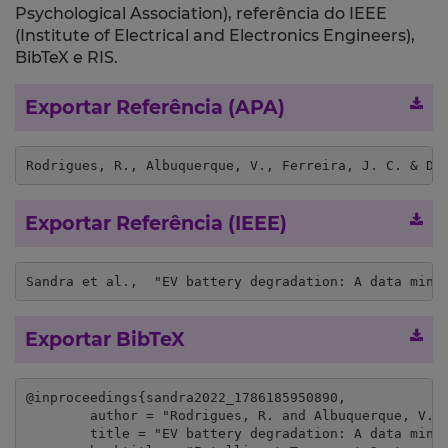
Psychological Association), referência do IEEE
(Institute of Electrical and Electronics Engineers),
BibTeX e RIS.
Exportar Referência (APA)
Rodrigues, R., Albuquerque, V., Ferreira, J. C. & Di
Exportar Referência (IEEE)
Sandra et al.,  "EV battery degradation: A data mini
Exportar BibTeX
@inproceedings{sandra2022_1786185950890,

	author = "Rodrigues, R. and Albuquerque, V. and Ferreira, J. C. and Dias, M. S.",

	title = "EV battery degradation: A data mining approach",
