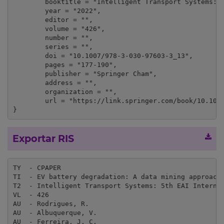
	booktitle = "Intelligent Transport Systems: 5th EAI International Conference, INTSYS 2021, Proceedings",

	year = "2022",

	editor = "",

	volume = "426",

	number = "",

	series = "",

	doi = "10.1007/978-3-030-97603-3_13",

	pages = "177-190",

	publisher = "Springer Cham",

	address = "",

	organization = "",

	url = "https://link.springer.com/book/10.1007/978-3-030-97603-3"

}
Exportar RIS
TY  - CPAPER

TI  - EV battery degradation: A data mining approach

T2  - Intelligent Transport Systems: 5th EAI Internat
VL  - 426

AU  - Rodrigues, R.

AU  - Albuquerque, V.

AU  - Ferreira, J. C.
