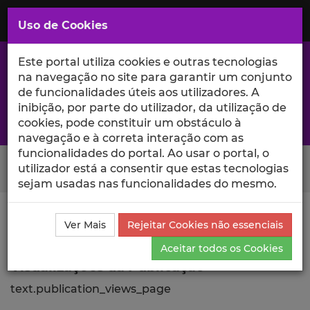
Saltar
para
MENU
Uso de Cookies
o
Conteúdo
Principal
Este portal utiliza cookies e outras tecnologias
na navegação no site para garantir um conjunto
de funcionalidades úteis aos utilizadores. A
inibição, por parte do utilizador, da utilização de
A excelência da investigação e ciência no Iscte
cookies, pode constituir um obstáculo à
navegação e à correta interação com as
funcionalidades do portal. Ao usar o portal, o
Search Button
utilizador está a consentir que estas tecnologias
sejam usadas nas funcionalidades do mesmo.
Ciência_Iscte
Publicações
Descrição Detalhada da
Ver Mais
Rejeitar Cookies não essenciais
Publicação
Visualizações
Aceitar todos os Cookies
Visualizações da Publicação
text.publication_views_page