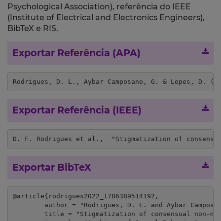
Psychological Association), referência do IEEE
(Institute of Electrical and Electronics Engineers),
BibTeX e RIS.
Exportar Referência (APA)
Rodrigues, D. L., Aybar Camposano, G. & Lopes, D. (2
Exportar Referência (IEEE)
D. F. Rodrigues et al.,  "Stigmatization of consensu
Exportar BibTeX
@article{rodrigues2022_1786389514192,

	author = "Rodrigues, D. L. and Aybar Camposano, G. and Lopes, D.",

	title = "Stigmatization of consensual non-monogamous partners: Perceived endorsement of conservation or openness to change values vary according to personal attitudes",
