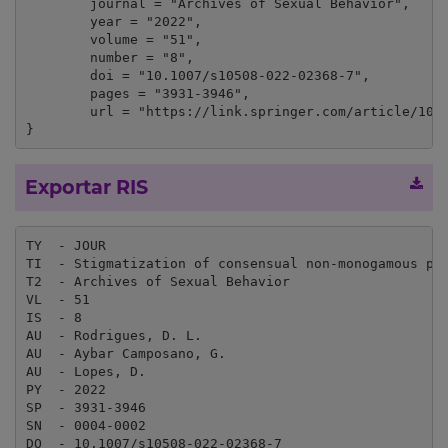
	journal = "Archives of Sexual Behavior",

	year = "2022",

	volume = "51",

	number = "8",

	doi = "10.1007/s10508-022-02368-7",

	pages = "3931-3946",

	url = "https://link.springer.com/article/10.1007/s10508-022-02368-7"

}
Exportar RIS
TY  - JOUR

TI  - Stigmatization of consensual non-monogamous par
T2  - Archives of Sexual Behavior

VL  - 51

IS  - 8

AU  - Rodrigues, D. L.

AU  - Aybar Camposano, G.

AU  - Lopes, D.

PY  - 2022

SP  - 3931-3946

SN  - 0004-0002

DO  - 10.1007/s10508-022-02368-7
