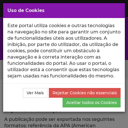
Saltar
para
MENU
Uso de Cookies
o
Conteúdo
Principal
Este portal utiliza cookies e outras tecnologias
na navegação no site para garantir um conjunto
de funcionalidades úteis aos utilizadores. A
inibição, por parte do utilizador, da utilização de
A excelência da investigação e ciência no Iscte
cookies, pode constituir um obstáculo à
navegação e à correta interação com as
funcionalidades do portal. Ao usar o portal, o
Search Button
utilizador está a consentir que estas tecnologias
sejam usadas nas funcionalidades do mesmo.
Ciência_Iscte
Publicações
Descrição Detalhada da
Ver Mais
Rejeitar Cookies não essenciais
Publicação
Exportar
Aceitar todos os Cookies
Exportar Publicação
A publicação pode ser exportada nos seguintes
formatos: referência da APA (American