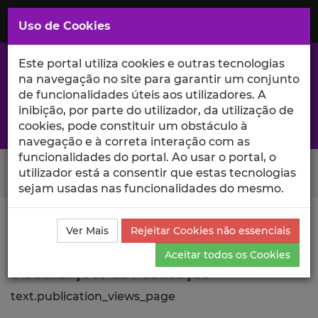
Saltar
para
MENU
Uso de Cookies
o
Conteúdo
Principal
Este portal utiliza cookies e outras tecnologias
na navegação no site para garantir um conjunto
de funcionalidades úteis aos utilizadores. A
inibição, por parte do utilizador, da utilização de
A excelência da investigação e ciência no Iscte
cookies, pode constituir um obstáculo à
navegação e à correta interação com as
funcionalidades do portal. Ao usar o portal, o
Search Button
utilizador está a consentir que estas tecnologias
sejam usadas nas funcionalidades do mesmo.
Ciência_Iscte
Publicações
Descrição Detalhada da
Ver Mais
Rejeitar Cookies não essenciais
Publicação
Visualizações
Aceitar todos os Cookies
Visualizações da Publicação
text.publication_views_page