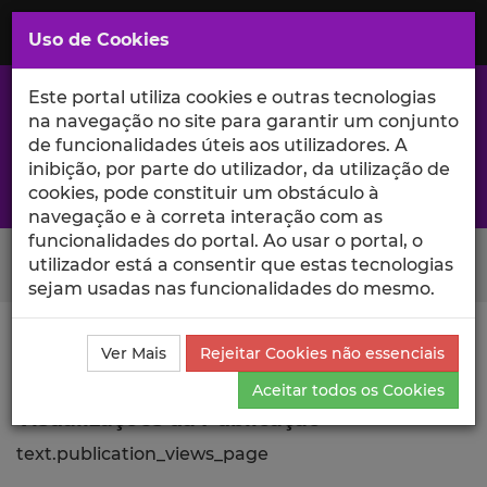
Saltar
para
MENU
Uso de Cookies
o
Conteúdo
Principal
Este portal utiliza cookies e outras tecnologias
na navegação no site para garantir um conjunto
de funcionalidades úteis aos utilizadores. A
inibição, por parte do utilizador, da utilização de
A excelência da investigação e ciência no Iscte
cookies, pode constituir um obstáculo à
navegação e à correta interação com as
funcionalidades do portal. Ao usar o portal, o
Search Button
utilizador está a consentir que estas tecnologias
sejam usadas nas funcionalidades do mesmo.
Ciência_Iscte
Publicações
Descrição Detalhada da
Ver Mais
Rejeitar Cookies não essenciais
Publicação
Visualizações
Aceitar todos os Cookies
Visualizações da Publicação
text.publication_views_page