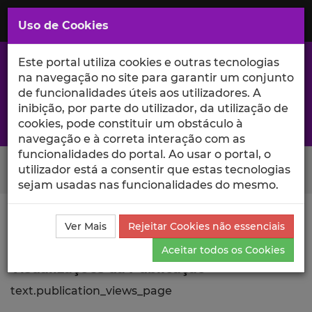
Saltar
para
MENU
Uso de Cookies
o
Conteúdo
Principal
Este portal utiliza cookies e outras tecnologias
na navegação no site para garantir um conjunto
de funcionalidades úteis aos utilizadores. A
inibição, por parte do utilizador, da utilização de
A excelência da investigação e ciência no Iscte
cookies, pode constituir um obstáculo à
navegação e à correta interação com as
funcionalidades do portal. Ao usar o portal, o
Search Button
utilizador está a consentir que estas tecnologias
sejam usadas nas funcionalidades do mesmo.
Ciência_Iscte
Publicações
Descrição Detalhada da
Ver Mais
Rejeitar Cookies não essenciais
Publicação
Visualizações
Aceitar todos os Cookies
Visualizações da Publicação
text.publication_views_page