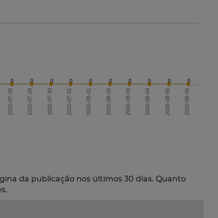
0
0
0
0
0
0
0
0
0
0
2026-07-28
2026-07-31
2026-08-03
2026-08-06
2026-08-01
2026-08-04
2026-07-29
2026-07-30
2026-08-02
2026-08-05
gina da publicação nos últimos 30 dias. Quanto
s.