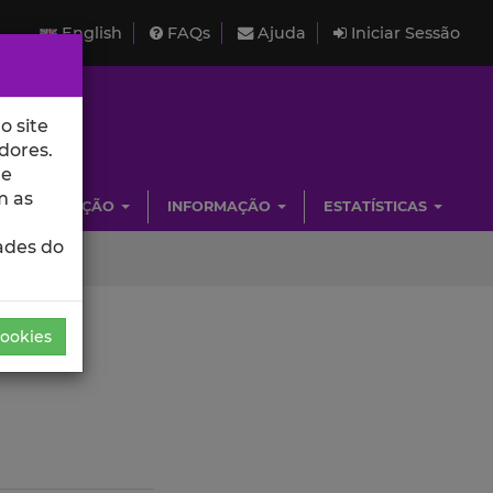
English
FAQs
Ajuda
Iniciar Sessão
o site
dores.
de
m as
INVESTIGAÇÃO
INFORMAÇÃO
ESTATÍSTICAS
ades do
Cookies