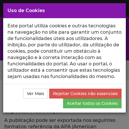
Saltar
para
MENU
Uso de Cookies
o
Conteúdo
Principal
Este portal utiliza cookies e outras tecnologias
na navegação no site para garantir um conjunto
de funcionalidades úteis aos utilizadores. A
inibição, por parte do utilizador, da utilização de
A excelência da investigação e ciência no Iscte
cookies, pode constituir um obstáculo à
navegação e à correta interação com as
funcionalidades do portal. Ao usar o portal, o
Search Button
utilizador está a consentir que estas tecnologias
sejam usadas nas funcionalidades do mesmo.
Ciência_Iscte
Publicações
Descrição Detalhada da
Ver Mais
Rejeitar Cookies não essenciais
Publicação
Exportar
Aceitar todos os Cookies
Exportar Publicação
A publicação pode ser exportada nos seguintes
formatos: referência da APA (American