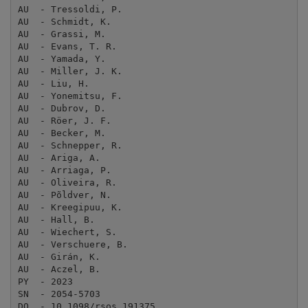
AU  - Tressoldi, P.

AU  - Schmidt, K.

AU  - Grassi, M.

AU  - Evans, T. R.

AU  - Yamada, Y.

AU  - Miller, J. K.

AU  - Liu, H.

AU  - Yonemitsu, F.

AU  - Dubrov, D.

AU  - Röer, J. F.

AU  - Becker, M.

AU  - Schnepper, R.

AU  - Ariga, A.

AU  - Arriaga, P.

AU  - Oliveira, R.

AU  - Põldver, N.

AU  - Kreegipuu, K.

AU  - Hall, B.

AU  - Wiechert, S.

AU  - Verschuere, B.

AU  - Girán, K.

AU  - Aczel, B.

PY  - 2023

SN  - 2054-5703

DO  - 10.1098/rsos.191375
