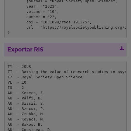
	journal = "Royal Society Open Science",

	year = "2023",

	volume = "10",

	number = "2",

	doi = "10.1098/rsos.191375",

	url = "https://royalsocietypublishing.org/doi/10.1098/rsos.191375"

}
Exportar RIS
TY  - JOUR

TI  - Raising the value of research studies in psycho
T2  - Royal Society Open Science

VL  - 10

IS  - 2

AU  - Kekecs, Z.

AU  - Pálfi, B.

AU  - Szaszi, B.

AU  - Szecsi, P.

AU  - Zrubka, M.

AU  - Kovacs, M.

AU  - Bakos, B.

AU  - Cousineau, D.
