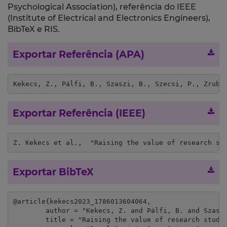
Psychological Association), referência do IEEE
(Institute of Electrical and Electronics Engineers),
BibTeX e RIS.
Exportar Referência (APA)
Kekecs, Z., Pálfi, B., Szaszi, B., Szecsi, P., Zrubk
Exportar Referência (IEEE)
Z. Kekecs et al.,  "Raising the value of research st
Exportar BibTeX
@article{kekecs2023_1786013604064,

	author = "Kekecs, Z. and Pálfi, B. and Szaszi, B. and Szecsi, P. and Zrubka, M. and Kovacs, M. and Bakos, B. and Cousineau, D. and Tressoldi, P. and Schmidt, K. and Grassi, M. and Evans, T. R. and Yamada, Y. and Miller, J. K. and Liu, H. and Yonemitsu, F. and Dubrov, D. and Röer, J. F. and Becker, M. and Schnepper, R. and Ariga, A. and Arriaga, P. and Oliveira, R. and Põldver, N. and Kreegipuu, K. and Hall, B. and Wiechert, S. and Verschuere, B. and Girán, K. and Aczel, B.",

	title = "Raising the value of research studies in psychological science by increasing the credibility of research reports: The transparent Psi project",
