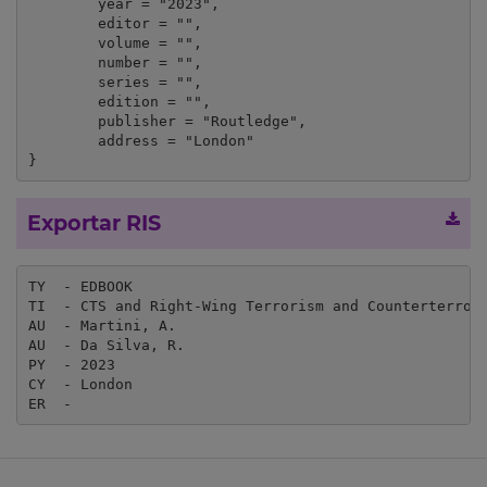
	year = "2023",

	editor = "",

	volume = "",

	number = "",

	series = "",

	edition = "",

	publisher = "Routledge",

	address = "London"

}
Exportar RIS
TY  - EDBOOK

TI  - CTS and Right-Wing Terrorism and Counterterrori
AU  - Martini, A.

AU  - Da Silva, R.

PY  - 2023

CY  - London

ER  - 