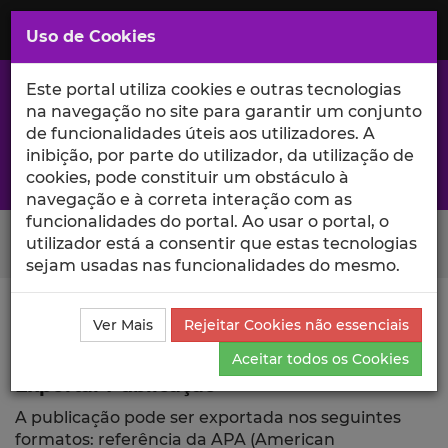
Saltar
para
MENU
Uso de Cookies
o
Conteúdo
Principal
Este portal utiliza cookies e outras tecnologias
na navegação no site para garantir um conjunto
de funcionalidades úteis aos utilizadores. A
inibição, por parte do utilizador, da utilização de
A excelência da investigação e ciência no Iscte
cookies, pode constituir um obstáculo à
navegação e à correta interação com as
funcionalidades do portal. Ao usar o portal, o
Search Button
utilizador está a consentir que estas tecnologias
sejam usadas nas funcionalidades do mesmo.
Ciência_Iscte
Publicações
Descrição Detalhada da
Ver Mais
Rejeitar Cookies não essenciais
Publicação
Exportar
Aceitar todos os Cookies
Exportar Publicação
A publicação pode ser exportada nos seguintes
formatos: referência da APA (American