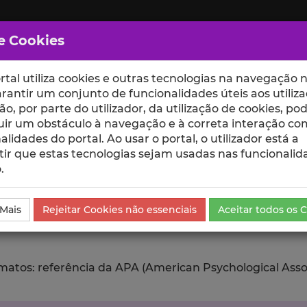
e Cookies
rtal utiliza cookies e outras tecnologias na navegação n
rantir um conjunto de funcionalidades úteis aos utiliza
ção, por parte do utilizador, da utilização de cookies, po
uir um obstáculo à navegação e à correta interação co
scte
ESCOLAS
UNIDADES
alidades do portal. Ao usar o portal, o utilizador está a
ir que estas tecnologias sejam usadas nas funcionalid
.
ublicação
Exportar
 Mais
Rejeitar Cookies não essenciais
Aceitar todos os 
tos: referência da APA (American Psychological Associat