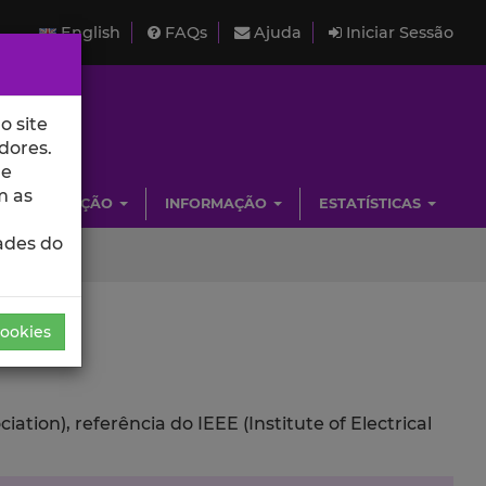
English
FAQs
Ajuda
Iniciar Sessão
o site
dores.
de
m as
INVESTIGAÇÃO
INFORMAÇÃO
ESTATÍSTICAS
ades do
Cookies
ion), referência do IEEE (Institute of Electrical