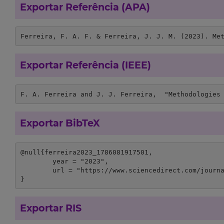
Exportar Referência (APA)
Ferreira, F. A. F. & Ferreira, J. J. M. (2023). Me
Exportar Referência (IEEE)
F. A. Ferreira and J. J. Ferreira,  "Methodologies
Exportar BibTeX
@null{ferreira2023_1786081917501,

	year = "2023",

	url = "https://www.sciencedirect.com/journal/technology-in-society"

}
Exportar RIS